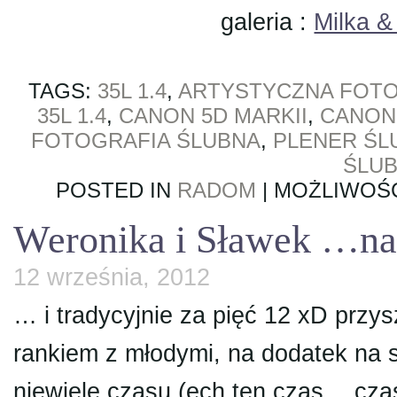
galeria :
Milka &
TAGS:
35L 1.4
,
ARTYSTYCZNA FOTO
35L 1.4
,
CANON 5D MARKII
,
CANON 
FOTOGRAFIA ŚLUBNA
,
PLENER ŚL
ŚLU
POSTED IN
RADOM
|
MOŻLIWOŚ
Weronika i Sławek …na
12 września, 2012
… i tradycyjnie za pięć 12 xD prz
rankiem z młodymi, na dodatek na 
niewiele czasu (ech ten czas….cz