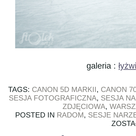
galeria :
łyżw
TAGS:
CANON 5D MARKII
,
CANON 70-
SESJA FOTOGRAFICZNA
,
SESJA N
ZDJĘCIOWA
,
WARS
POSTED IN
RADOM
,
SESJE NARZ
ZOSTA