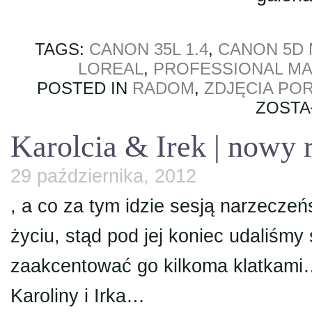
TAGS:
CANON 35L 1.4
,
CANON 5D 
LOREAL
,
PROFESSIONAL MA
POSTED IN
RADOM
,
ZDJĘCIA PO
ZOSTA
Karolcia & Irek | nowy 
29 października, 2012
, a co za tym idzie sesją narzecze
życiu, stąd pod jej koniec udaliśmy
zaakcentować go kilkoma klatkam
Karoliny i Irka…