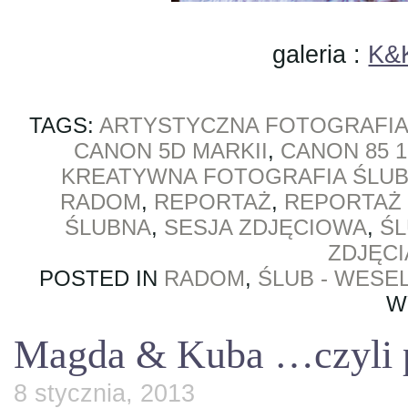
galeria :
K&K
TAGS:
ARTYSTYCZNA FOTOGRAFIA
CANON 5D MARKII
,
CANON 85 1
KREATYWNA FOTOGRAFIA ŚLU
RADOM
,
REPORTAŻ
,
REPORTAŻ
ŚLUBNA
,
SESJA ZDJĘCIOWA
,
Ś
ZDJĘC
POSTED IN
RADOM
,
ŚLUB - WESE
W
Magda & Kuba …czyli pl
8 stycznia, 2013