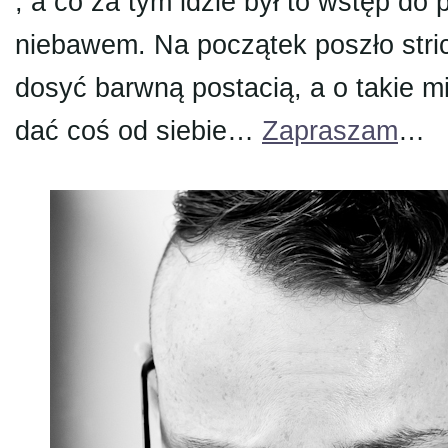
, a co za tym idzie był to wstęp do 
niebawem. Na początek poszło stric
dosyć barwną postacią, a o takie m
dać coś od siebie…
Zapraszam
…