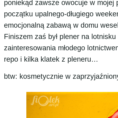
poniekąd zawsze owocuje w mojej p
początku upalnego-długiego weeke
emocjonalną zabawą w domu wesel
Finiszem zaś był plener na lotnisk
zainteresowania młodego lotnict
repo i kilka klatek z pleneru…
btw: kosmetycznie w zaprzyjaźni