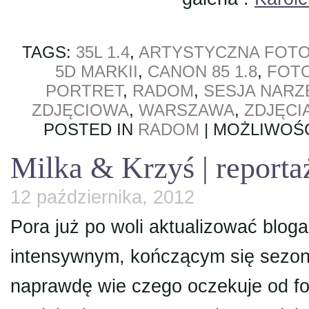
TAGS:
35L 1.4
,
ARTYSTYCZNA FOTO
5D MARKII
,
CANON 85 1.8
,
FOT
PORTRET
,
RADOM
,
SESJA NAR
ZDJĘCIOWA
,
WARSZAWA
,
ZDJĘCI
POSTED IN
RADOM
|
MOŻLIWOŚ
Milka & Krzyś | reporta
12 października, 2012
Pora już po woli aktualizować blog
intensywnym, kończącym się sezonie.
naprawdę wie czego oczekuje od f