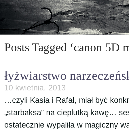
Posts Tagged ‘canon 5D m
łyżwiarstwo narzeczeń
10 kwietnia, 2013
…czyli Kasia i Rafał, miał być konkr
„starbaksa” na cieplutką kawę… se
ostatecznie wypaliła w magiczny 