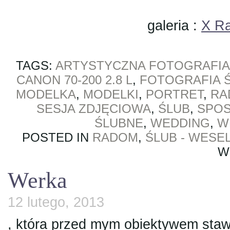
galeria :
X Ra
TAGS:
ARTYSTYCZNA FOTOGRAFIA
CANON 70-200 2.8 L
,
FOTOGRAFIA 
MODELKA
,
MODELKI
,
PORTRET
,
RA
SESJA ZDJĘCIOWA
,
ŚLUB
,
SPOS
ŚLUBNE
,
WEDDING
,
W
POSTED IN
RADOM
,
ŚLUB - WESE
W
Werka
12 lutego, 2013
, która przed mym obiektywem staw