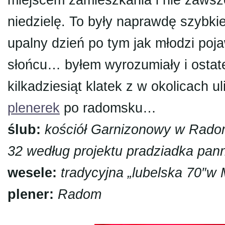
miejscem zamieszkania i nie zawsz
niedzielę. To były naprawdę szybki
upalny dzień po tym jak młodzi poja
słońcu… byłem wyrozumiały i ostat
kilkadziesiąt klatek z w okolicach
plenerek
po radomsku…
ślub:
kościół Garnizonowy w Rado
32 według projektu pradziadka pann
wesele:
tradycyjna „lubelska 70″w
plener:
Radom