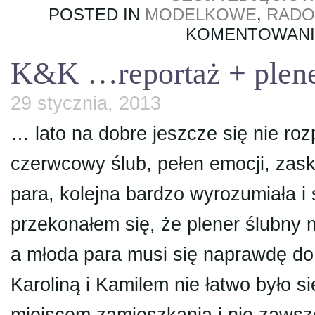
POSTED IN
MODELKOWE
,
RAD
KOMENTOWAN
K&K …reportaż + plen
29 stycznia, 2013
… lato na dobre jeszcze się nie roz
czerwcowy ślub, pełen emocji, zask
para, kolejna bardzo wyrozumiała 
przekonałem się, że plener ślubny 
a młoda para musi się naprawdę do
Karoliną i Kamilem nie łatwo było s