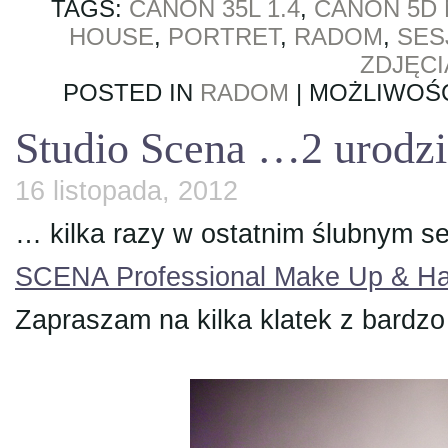
TAGS:
CANON 35L 1.4
,
CANON 5D 
HOUSE
,
PORTRET
,
RADOM
,
SES
ZDJĘC
POSTED IN
RADOM
|
MOŻLIWOŚ
Studio Scena …2 urodz
16 listopada, 2012
… kilka razy w ostatnim ślubnym s
SCENA Professional Make Up & Ha
Zapraszam na kilka klatek z bardzo