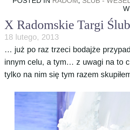
POSTED IN
RADOM
,
ŚLUB - WESE
W
X Radomskie Targi Ślu
18 lutego, 2013
… już po raz trzeci bodajże przypa
innym celu, a tym… z uwagi na to c
tylko na nim się tym razem skupi