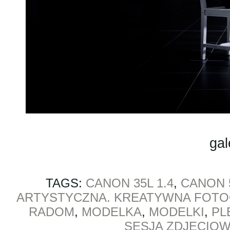
gal
TAGS:
CANON 35L 1.4
,
CANON 
ARTYSTYCZNA. KREATYWNA FOTO
RADOM
,
MODELKA
,
MODELKI
,
PL
SESJA ZDJĘCIO