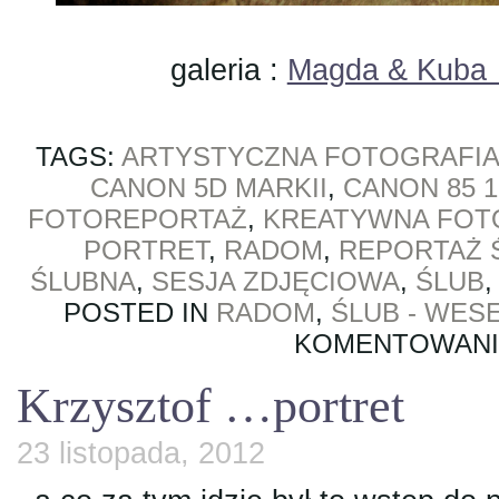
galeria :
Magda & Kuba …
TAGS:
ARTYSTYCZNA FOTOGRAFIA
CANON 5D MARKII
,
CANON 85 1
FOTOREPORTAŻ
,
KREATYWNA FOT
PORTRET
,
RADOM
,
REPORTAŻ 
ŚLUBNA
,
SESJA ZDJĘCIOWA
,
ŚLUB
POSTED IN
RADOM
,
ŚLUB - WES
KOMENTOWAN
Krzysztof …portret
23 listopada, 2012