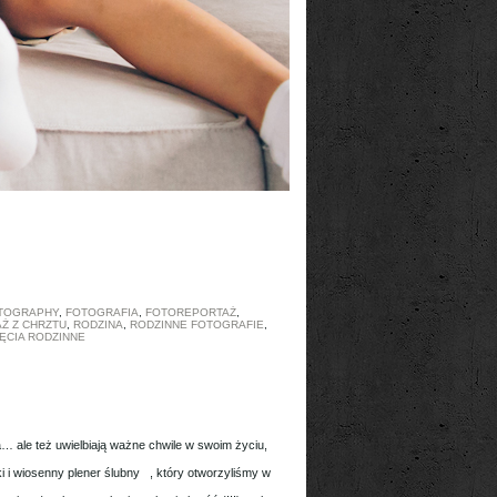
OTOGRAPHY
,
FOTOGRAFIA
,
FOTOREPORTAŻ
,
Ż Z CHRZTU
,
RODZINA
,
RODZINNE FOTOGRAFIE
,
ĘCIA RODZINNE
… ale też uwielbiają ważne chwile w swoim życiu,
i i wiosenny plener ślubny , który otworzyliśmy w