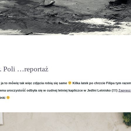
. Poli …reportaż
 ja to mówię tak więc zdjęcia robią się same
Kilka latek po chrzcie Filipa tym raze
na uroczystość odbyła się w cudnej letniej kapliczce w Jedlni Letnisko (!!!)
Zapras
inki