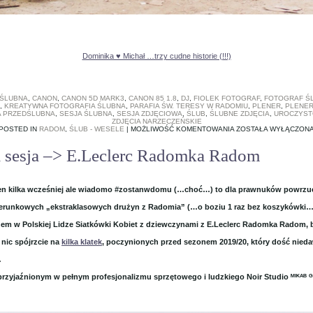
Dominika ♥ Michał …trzy cudne historie (!!!)
 ŚLUBNA
,
CANON
,
CANON 5D MARK3
,
CANON 85 1.8
,
DJ
,
FIOLEK FOTOGRAF
,
FOTOGRAF Ś
,
KREATYWNA FOTOGRAFIA ŚLUBNA
,
PARAFIA ŚW. TERESY W RADOMIU
,
PLENER
,
PLENER
A PRZEDŚLUBNA
,
SESJA ŚLUBNA
,
SESJA ZDJĘCIOWA
,
ŚLUB
,
ŚLUBNE ZDJĘCIA
,
UROCZYST
ZDJĘCIA NARZECZEŃSKIE
DOMINIKA
POSTED IN
RADOM
,
ŚLUB - WESELE
|
MOŻLIWOŚĆ KOMENTOWANIA
ZOSTAŁA WYŁĄCZON
♥
MICHAŁ
sesja –> E.Leclerc Radomka Radom
…
TRZY
CUDNE
HISTORIE
(!!!)
wiosen kilka wcześniej ale wiadomo #zostanwdomu (…choć…) to dla prawnuków powrz
zerunkowych „ekstraklasowych drużyn z Radomia” (…o boziu 1 raz bez koszykówki… 
nem w Polskiej Lidze Siatkówki Kobiet z dziewczynami z E.Leclerc Radomka Radom, b
 nic spójrzcie na
kilka klatek
, poczynionych przed sezonem 2019/20, który dość nie
…
zaprzyjaźnionym w pełnym profesjonalizmu sprzętowego i ludzkiego Noir Studio ᴹᴵᴷᴬᴮ ᴳ