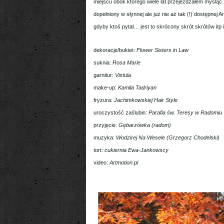
miejscu obok którego wiele lat przejeżdżałem myśląc
dopełniony w słynnej ale już nie aż tak (!) dostępnej 
gdyby ktoś pytał… jest to skrócony skrót skrótów itp
dekoracje/bukiet:
Flower Sisters in Law
suknia:
Rosa Marie
garnitur:
Vistula
make-up:
Kamila Tadriyan
fryzura:
Jachimkowskiej Hair Style
uroczystość zaślubin:
Parafia św. Teresy w Radomiu
przyjęcie:
Gębarzówka (radom)
muzyka:
Wodzirej Na Wesele (Grzegorz Chodelski)
tort:
cukiernia Ewa-Jankowscy
video:
Artmotion.pl