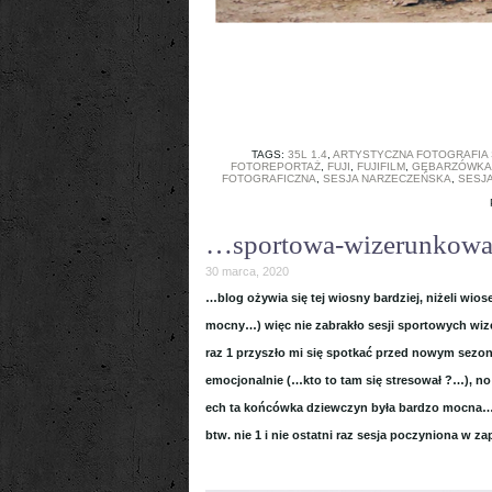
TAGS:
35L 1.4
,
ARTYSTYCZNA FOTOGRAFIA
FOTOREPORTAŻ
,
FUJI
,
FUJIFILM
,
GĘBARZÓWKA
FOTOGRAFICZNA
,
SESJA NARZECZEŃSKA
,
SESJ
…sportowa-wizerunkowa 
30 marca, 2020
…blog ożywia się tej wiosny bardziej, niżeli 
mocny…) więc nie zabrakło sesji sportowych wi
raz 1 przyszło mi się spotkać przed nowym sezo
emocjonalnie (…kto to tam się stresował ?…), no
ech ta końcówka dziewczyn była bardzo mocna
btw. nie 1 i nie ostatni raz sesja poczyniona w 