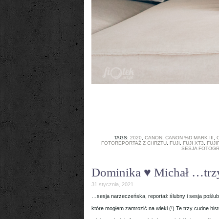
TAGS:
2020
,
CANON
,
CANON %D MARK III
,
FOTOREPORTAŻ Z CHRZTU
,
FUJI
,
FUJI XT3
,
FUJI
SESJA FOTOGR
Dominika ♥ Michał …trzy 
31 stycznia, 2021
…sesja narzeczeńska, reportaż ślubny i sesja poślub
które mogłem zamrozić na wieki (!) Te trzy cudne his