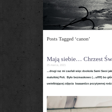
Posts Tagged ‘canon’
Mają siebie… Chrzest Św
25 marca, 2021
…drugi raz mi zaufali więc dookoła Sami Swoi jak
malutkiej Poli. Było bezmaskowo (…uffff) bo głów
uwielbiającej zdjęcia baaaardzo pozytywnej rodz