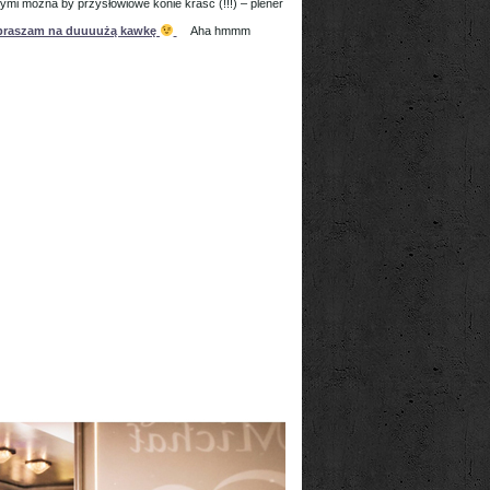
ymi można by przysłowiowe konie kraść (!!!) – plener
praszam na duuuużą kawkę
Aha hmmm