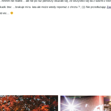
…hmmm nie realne… ale nie po raz pierwszy okazało się, że wszystko się da z ludźmi z któr
Arkadii. btw: …brakuje mi tu lata ale może wtedy reportaż z chrztu ? ;-))) Nie przedłużając
Za
 itd etc…