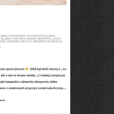
LUBNY
,
FOTOGRAFIA
,
FOTOGRAFIA ŚLUBNA
,
 ŚLUBNY
,
PORTRET
,
RADOM
,
REPORTAŻ
,
SESJA
OŚĆ
,
WEDDING
,
WESELE
,
WODZIREJ NA WESELE
,
A
ucam sporo jeszcze
2019 był dość mocny (…za
ale o tym w innym serialu…) i między innymi po
yło baaaardzo zabawnie, klasycznie, lekko
dawno z wiadomych przyczyn został zakończony…
ᴿᴼᵁᴾ