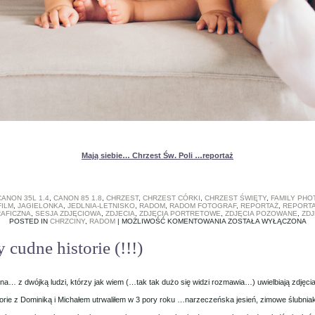
Mają siebie… Chrzest Św. Poli …reportaż
CANON 35L 1.4
,
CANON 85 1.8
,
CHRZEST
,
CHRZEST CÓRKI
,
CHRZEST ŚWIĘTY
,
FAMILY PH
FILM
,
JAGIELONKA
,
JEDLNIA-LETNISKO
,
RADOM
,
RADOM FOTOGRAF
,
REPORTAŻ
,
REPORTA
AFICZNA
,
SESJA ZDJĘCIOWA
,
ZDJECIA
,
ZDJĘCIA PORTRETOWE
,
ZDJĘCIA POZOWANE
,
ZDJ
MAJĄ
POSTED IN
CHRZCINY
,
RADOM
|
MOŻLIWOŚĆ KOMENTOWANIA
ZOSTAŁA WYŁĄCZONA
SIEBIE…
CHRZEST
cudne historie (!!!)
ŚW.
POLI
…
REPORTAŻ
na… z dwójką ludzi, którzy jak wiem (…tak tak dużo się widzi rozmawia…) uwielbiają zdjęcia
torie z Dominiką i Michałem utrwaliłem w 3 pory roku …narzeczeńska jesień, zimowe ślubniak