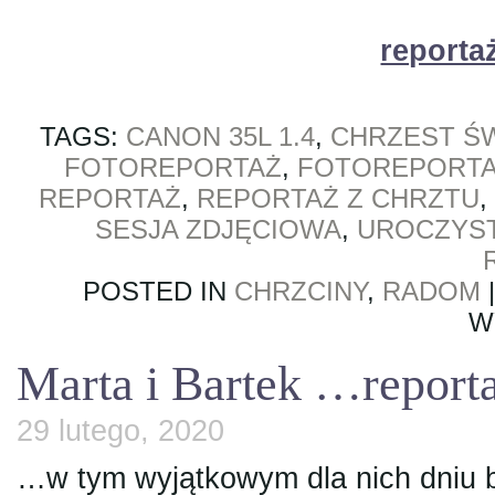
reporta
TAGS:
CANON 35L 1.4
,
CHRZEST Ś
FOTOREPORTAŻ
,
FOTOREPORTA
REPORTAŻ
,
REPORTAŻ Z CHRZTU
,
SESJA ZDJĘCIOWA
,
UROCZYS
POSTED IN
CHRZCINY
,
RADOM
W
Marta i Bartek …report
29 lutego, 2020
…w tym wyjątkowym dla nich dniu b