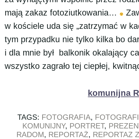
mają zakaz fotoziutkowania…
Zaw
w kościele uda się „zatrzymać w k
tym przypadku nie tylko kilka bo d
i dla mnie był balkonik okalający ca
wszystko zagrało tej ciepłej, kwitną
komunijna 
TAGS:
FOTOGRAFIA
,
FOTOGRAFI
KOMUNIJNY
,
PORTRET
,
PREZEN
RADOM
,
REPORTAŻ
,
REPORTAZ 