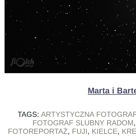
Marta i Bar
TAGS:
ARTYSTYCZNA FOTOGRAF
FOTOGRAF SLUBNY RADOM
FOTOREPORTAŻ
,
FUJI
,
KIELCE
,
KRE