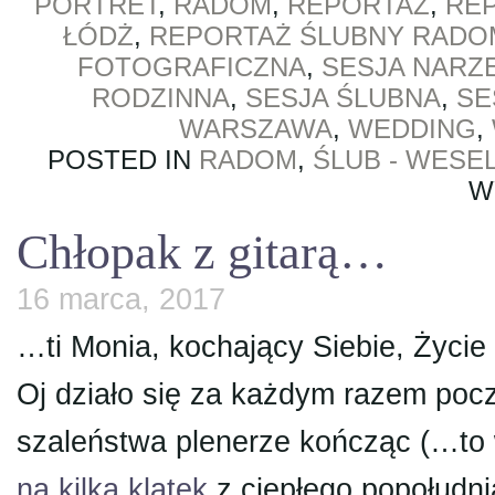
PORTRET
,
RADOM
,
REPORTAŻ
,
REP
ŁÓDŻ
,
REPORTAŻ ŚLUBNY RADO
FOTOGRAFICZNA
,
SESJA NARZ
RODZINNA
,
SESJA ŚLUBNA
,
SE
WARSZAWA
,
WEDDING
,
POSTED IN
RADOM
,
ŚLUB - WESE
W
Chłopak z gitarą…
16 marca, 2017
…ti Monia, kochający Siebie, Życie
Oj działo się za każdym razem pocz
szaleństwa plenerze kończąc (…to
na kilka klatek
z ciepłego popołudn