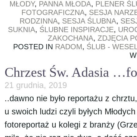
MŁODY
,
PANNA MŁODA
,
PLENER ŚL
FOTOGRAFICZNA
,
SESJA NARZ
RODZINNA
,
SESJA ŚLUBNA
,
SES
SUKNIA
,
ŚLUBNE INSPIRACJE
,
URO
ZAKOCHANA
,
ZDJĘCIA 
POSTED IN
RADOM
,
ŚLUB - WESE
W
Chrzest Św. Adasia …fo
21 grudnia, 2019
..dawno nie było reportażu z chrztu,
u swoich ludzi czyli byłych Młody
fotoreportaż u kolegi z branży (Gr