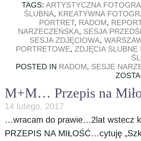
TAGS:
ARTYSTYCZNA FOTOGRA
ŚLUBNA
,
KREATYWNA FOTOGRA
PORTRET
,
RADOM
,
REPOR
NARZECZEŃSKA
,
SESJA PRZEDŚ
SESJA ZDJĘCIOWA
,
WARSZA
PORTRETOWE
,
ZDJĘCIA SLUBNE 
ŚL
POSTED IN
RADOM
,
SESJE NARZ
ZOSTA
M+M… Przepis na Miło
14 lutego, 2017
…wracam do prawie…2lat wstecz ko
PRZEPIS NA MIŁOŚĆ…cytuję „Szkla