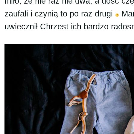
miło, że nie raz nie dwa, a dość częs
zaufali i czynią to po raz drugi
Mar
uwiecznił Chrzest ich bardzo rados