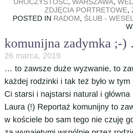
UROCZYSTOŚĆ
,
WARSZAWA
,
WED
ZDJĘCIA PORTRETOWE
,
POSTED IN
RADOM
,
ŚLUB - WESE
W
komunijna zadymka ;-)
26 marca, 2019
… to zawsze duże wyzwanie, to zaw
każdej rodzinki i tak też było w tym
Ci starsi i najstarsi natural i głów
Laura (!) Reportaż komunijny to za
w kościele bo sam tego nie czuję g
za wynajętymi wspólnie przez rod