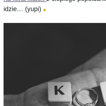
idzie… (yupi)