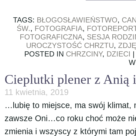
TAGS:
BŁOGOSŁAWIEŃSTWO
,
CAN
ŚW.
,
FOTOGRAFIA
,
FOTOREPOR
FOTOGRAFICZNA
,
SESJA RODZ
UROCZYSTOŚĆ CHRZTU
,
ZDJ
POSTED IN
CHRZCINY
,
DZIECI
W
Cieplutki plener z Anią
11 kwietnia, 2019
…lubię to miejsce, ma swój klima
zawsze Oni…co roku choć może nie w
zmienia i wszyscy z którymi tam poj