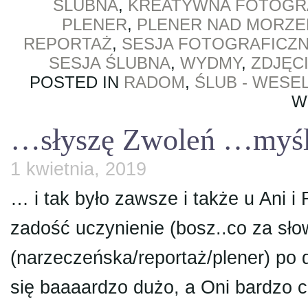
ŚLUBNA
,
KREATYWNA FOTOGRA
PLENER
,
PLENER NAD MORZ
REPORTAŻ
,
SESJA FOTOGRAFICZ
SESJA ŚLUBNA
,
WYDMY
,
ZDJĘC
POSTED IN
RADOM
,
ŚLUB - WESE
W
…słyszę Zwoleń …myślę
1 kwietnia, 2019
… i tak było zawsze i także u Ani
zadość uczynienie (bosz..co za sło
(narzeczeńska/reportaż/plener) po 
się baaaardzo dużo, a Oni bardzo c