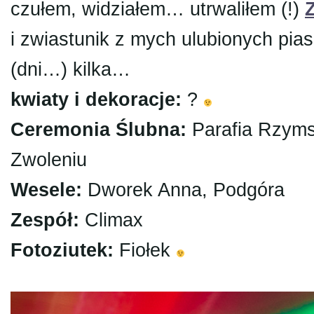
czułem, widziałem… utrwaliłem (!)
i zwiastunik z mych ulubionych pi
(dni…) kilka…
kwiaty i dekoracje:
?
Ceremonia Ślubna:
Parafia Rzyms
Zwoleniu
Wesele:
Dworek Anna, Podgóra
Zespół:
Climax
Fotoziutek:
Fiołek