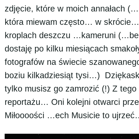
zdjęcie, które w moich annałach (…b
która miewam często… w skrócie… 
kroplach deszczu …kameruni (…bez 
dostaję po kilku miesiącach smako
fotografów na świecie szanowaneg
boziu kilkadziesiąt tysi…) Dziękas
tylko musisz go zamrozić (!) Z teg
reportażu… Oni kolejni otwarci prze
Miłoooości …ech Musicie to ujrze