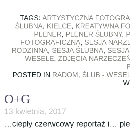
TAGS:
ARTYSTYCZNA FOTOGRA
ŚLUBNA
,
KIELCE
,
KREATYWNA FO
PLENER
,
PLENER ŚLUBNY
,
FOTOGRAFICZNA
,
SESJA NARZ
RODZINNA
,
SESJA ŚLUBNA
,
SESJA
WESELE
,
ZDJĘCIA NARZECZE
POSTED IN
RADOM
,
ŚLUB - WESE
W
O+G
13 kwietnia, 2017
…ciepły czerwcowy reportaż i… pl