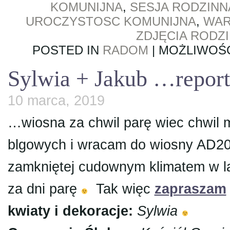
KOMUNIJNA
,
SESJA RODZINN
UROCZYSTOSC KOMUNIJNA
,
WA
ZDJĘCIA RODZ
POSTED IN
RADOM
|
MOŻLIWOŚ
Sylwia + Jakub …repor
10 marca, 2019
…wiosna za chwil parę wiec chwil m
blgowych i wracam do wiosny AD201
zamkniętej cudownym klimatem w la
za dni parę
Tak więc
zapraszam
kwiaty i dekoracje:
Sylwia