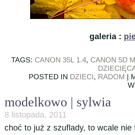
galeria :
pi
TAGS:
CANON 35L 1.4
,
CANON 5D M
DZIECIĘC
POSTED IN
DZIECI
,
RADOM
|
W
modelkowo | sylwia
8 listopada, 2011
choć to już z szuflady, to wcale ni