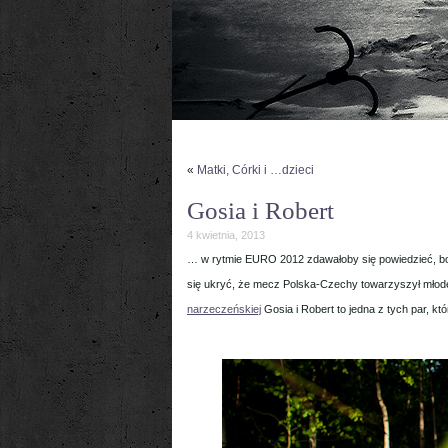
«
Matki, Córki i …dzieci
Gosia i Robert
4 kwietnia, 2013
… w rytmie EURO 2012 zdawałoby się powiedzieć, bo t
się ukryć, że mecz Polska-Czechy towarzyszył młode
narzeczeńskiej
Gosia i Robert to jedna z tych par, kt