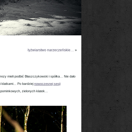
łyżwiarstwo narzeczeńskie…
»
rezy mieli podbić Błaszczykowski i spółka… Nie dało
i klatkami… Po bardziej
nowoczesnej sesji
wspominkowych, zielonych klatek…