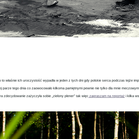
o właśnie ich uroczystość wypadła w jeden z tych dni gdy polskie serca podczas tejże imp
j parze tego dnia co zaowocowało kilkoma pamiętnymi pewnie nie tylko dla mnie meczowym
óra zdecydowanie zażyczyła sobie „zielony plener” tak więc
zapraszam na reportaż
i kilka 