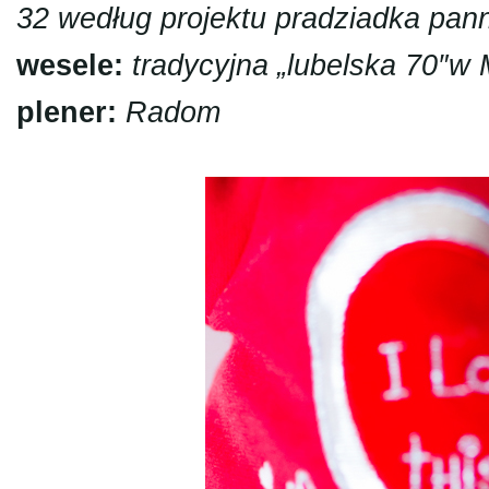
32 według projektu pradziadka pann
wesele:
tradycyjna „lubelska 70″w
plener:
Radom