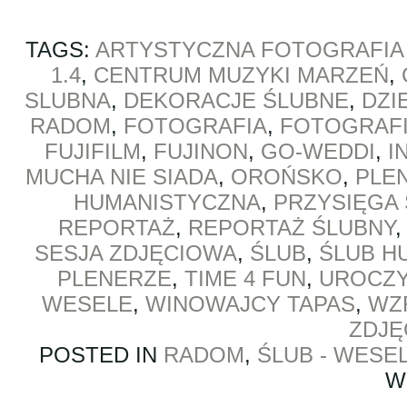
TAGS:
ARTYSTYCZNA FOTOGRAFIA
1.4
,
CENTRUM MUZYKI MARZEŃ
,
SLUBNA
,
DEKORACJE ŚLUBNE
,
DZI
RADOM
,
FOTOGRAFIA
,
FOTOGRAFI
FUJIFILM
,
FUJINON
,
GO-WEDDI
,
I
MUCHA NIE SIADA
,
OROŃSKO
,
PLE
HUMANISTYCZNA
,
PRZYSIĘGA
REPORTAŻ
,
REPORTAŻ ŚLUBNY
SESJA ZDJĘCIOWA
,
ŚLUB
,
ŚLUB H
PLENERZE
,
TIME 4 FUN
,
UROCZ
WESELE
,
WINOWAJCY TAPAS
,
WZ
ZDJĘ
POSTED IN
RADOM
,
ŚLUB - WESE
W