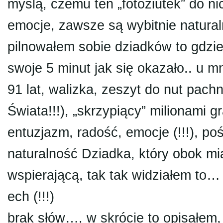
myślą, czemu ten „fotoziutek” do n
emocje, zawsze są wybitnie natura
pilnowałem sobie dziadków to gdzie
swoje 5 minut jak się okazało.. u m
91 lat, walizka, zeszyt do nut pac
Świata!!!), „skrzypiący” milionami 
entuzjazm, radość, emocje (!!!), po
naturalność Dziadka, który obok m
wspierającą, tak tak widziałem to
ech (!!!)
brak słów…, w skrócie to opisałem,