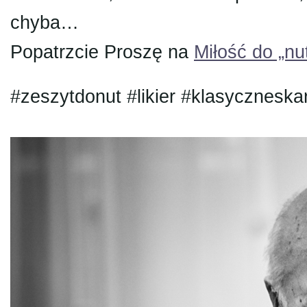
chyba…
Popatrzcie Proszę na
Miłość do „nu
#zeszytdonut #likier #klasyczneska