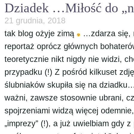
Dziadek …Miłość do „nu
21 grudnia, 2018
tak blog ożyje zimą
…zdarza się, 
reportaż oprócz głównych bohateró
teoretycznie nikt nigdy nie widzi, 
przypadku (!) Z pośród kilkuset zdj
ślubniaków skupiła się na dziadku
ważni, zawsze stosownie ubrani, c
spojrzeniami widzą więcej odemnie, 
„imprezy” (!), a już uwielbiam gdy