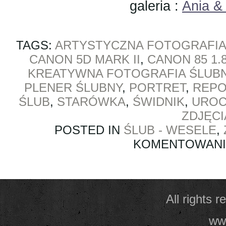
galeria :
Ania & 
TAGS:
ARTYSTYCZNA FOTOGRAFIA
CANON 5D MARK II
,
CANON 85 1.
KREATYWNA FOTOGRAFIA ŚLUB
PLENER ŚLUBNY
,
PORTRET
,
REPO
ŚLUB
,
STARÓWKA
,
ŚWIDNIK
,
UROC
ZDJĘC
POSTED IN
ŚLUB - WESELE
,
KOMENTOWAN
All rights 
www