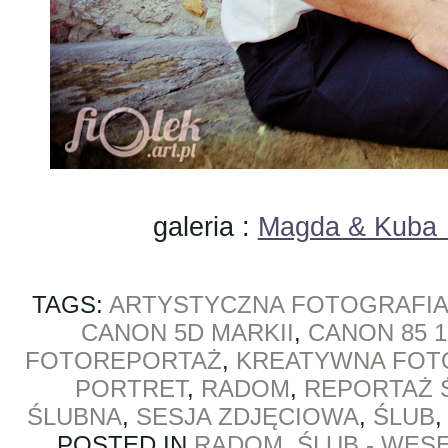
galeria :
Magda & Kuba …
TAGS:
ARTYSTYCZNA FOTOGRAFIA
CANON 5D MARKII
,
CANON 85 1
FOTOREPORTAŻ
,
KREATYWNA FOT
PORTRET
,
RADOM
,
REPORTAŻ 
ŚLUBNA
,
SESJA ZDJĘCIOWA
,
ŚLUB
POSTED IN
RADOM
,
ŚLUB - WES