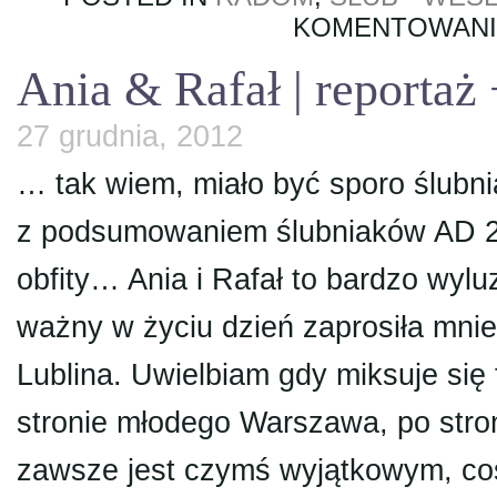
KOMENTOWAN
Ania & Rafał | reportaż 
27 grudnia, 2012
… tak wiem, miało być sporo ślubn
z podsumowaniem ślubniaków AD 20
obfity… Ania i Rafał to bardzo wylu
ważny w życiu dzień zaprosiła mni
Lublina. Uwielbiam gdy miksuje się
stronie młodego Warszawa, po stron
zawsze jest czymś wyjątkowym, co