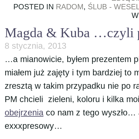
POSTED IN
RADOM
,
ŚLUB - WESE
W
Magda & Kuba …czyli pl
8 stycznia, 2013
…a mianowicie, byłem prezentem pl
miałem już zajęty i tym bardziej to
zresztą w takim przypadku nie po
PM chcieli zieleni, koloru i kilka 
obejrzenia
co nam z tego wyszło… a
exxxpresowy…