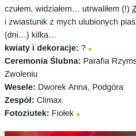
czułem, widziałem… utrwaliłem (!)
i zwiastunik z mych ulubionych pi
(dni…) kilka…
kwiaty i dekoracje:
?
Ceremonia Ślubna:
Parafia Rzyms
Zwoleniu
Wesele:
Dworek Anna, Podgóra
Zespół:
Climax
Fotoziutek:
Fiołek