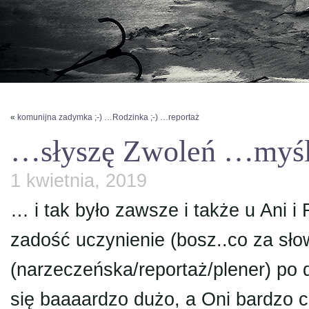
«
komunijna zadymka ;-) …Rodzinka ;-) …reportaż
…słyszę Zwoleń …myślę
1 kwietnia, 2019
… i tak było zawsze i także u Ani
zadość uczynienie (bosz..co za sło
(narzeczeńska/reportaż/plener) po 
się baaaardzo dużo, a Oni bardzo c