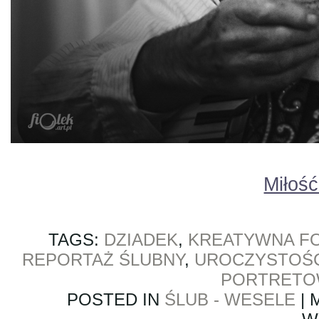
Miłoś
TAGS:
DZIADEK
,
KREATYWNA F
REPORTAŻ ŚLUBNY
,
UROCZYSTOŚ
PORTRET
POSTED IN
ŚLUB - WESELE
|