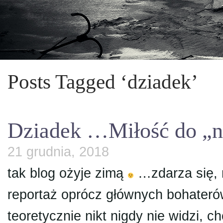
Posts Tagged ‘dziadek’
Dziadek …Miłość do „nu
21 grudnia, 2018
tak blog ożyje zimą
…zdarza się, 
reportaż oprócz głównych bohateró
teoretycznie nikt nigdy nie widzi, 