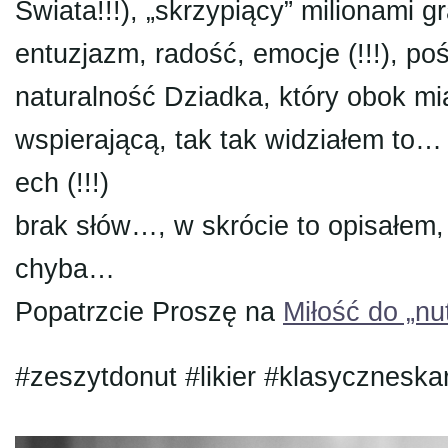
Świata!!!), „skrzypiący” milionami 
entuzjazm, radość, emocje (!!!), po
naturalność Dziadka, który obok m
wspierającą, tak tak widziałem to
ech (!!!)
brak słów…, w skrócie to opisałem,
chyba…
Popatrzcie Proszę na
Miłość do „nu
#zeszytdonut #likier #klasyczneska