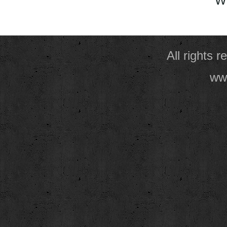
W
All rights 
www