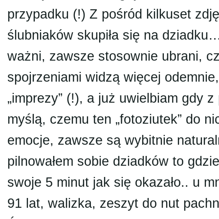
przypadku (!) Z pośród kilkuset zdj
ślubniaków skupiła się na dziadku
ważni, zawsze stosownie ubrani, c
spojrzeniami widzą więcej odemnie, 
„imprezy” (!), a już uwielbiam gdy
myślą, czemu ten „fotoziutek” do n
emocje, zawsze są wybitnie natura
pilnowałem sobie dziadków to gdzie
swoje 5 minut jak się okazało.. u m
91 lat, walizka, zeszyt do nut pac