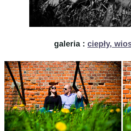
galeria :
ciepły, wio