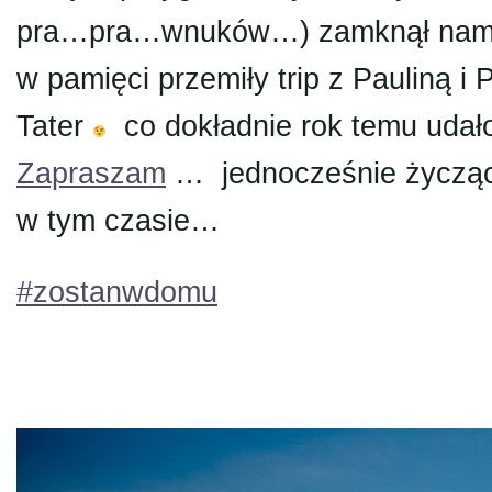
pra…pra…wnuków…) zamknął nam c
w pamięci przemiły trip z Pauliną 
Tater
co dokładnie rok temu udał
Zapraszam
… jednocześnie życząc 
w tym czasie…
#zostanwdomu