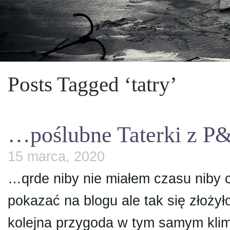
Posts Tagged ‘tatry’
…poślubne Taterki z 
15 marca, 2020
…qrde niby nie miałem czasu niby ch
pokazać na blogu ale tak się złoży
kolejna przygoda w tym samym klim