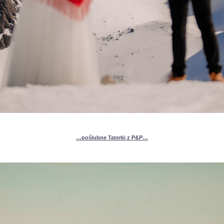
…poślubne Taterki z P&P…