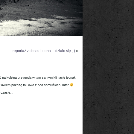
…reportaż z chrztu Leona… działo się ;-)
»
hać na kolejna przygoda w tym samym klimacie jednak
Pawłem pokażę to i owo z pod samiuśkich Tater
m czasie…