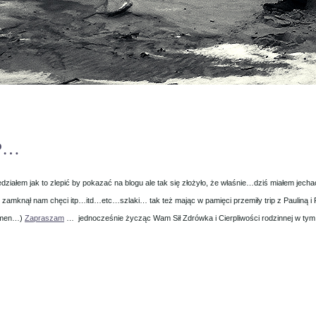
&P…
edziałem jak to zlepić by pokazać na blogu ale tak się złożyło, że właśnie…dziś miałem jec
mknął nam chęci itp…itd…etc…szlaki… tak też mając w pamięci przemiły trip z Pauliną i 
(Amen…)
Zapraszam
… jednocześnie życząc Wam Sił Zdrówka i Cierpliwości rodzinnej w ty