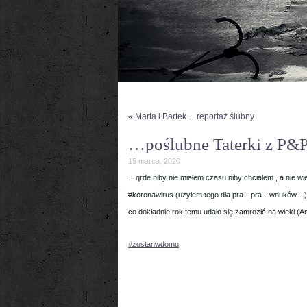
«
Marta i Bartek …reportaż ślubny
…poślubne Taterki z P
15 marca, 2020
…qrde niby nie miałem czasu niby chciałem , a nie wi
#koronawirus (użyłem tego dla pra…pra…wnuków…) za
co dokładnie rok temu udało się zamrozić na wieki 
#zostanwdomu