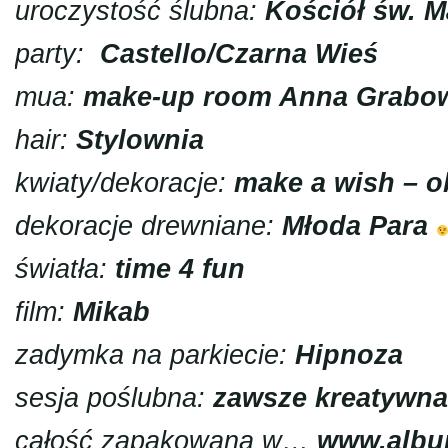
uroczystość ślubna:
Kościół św. M
party:
Castello/Czarna Wieś
mua:
make-up room Anna Grabo
hair:
Stylownia
kwiaty/dekoracje:
make a wish – o
dekoracje drewniane:
Młoda Para
światła:
time 4 fun
film
:
Mikab
zadymka na parkiecie:
Hipnoza
sesja poślubna:
zawsze kreatywna
całość zapakowana w…
www.albu