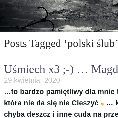
Posts Tagged ‘polski ślub
Uśmiech x3 ;-) … Magda 
29 kwietnia, 2020
…to bardzo pamiętliwy dla mnie f
która nie da się nie Cieszyć
… k
chyba deszcz i inne cuda na prz