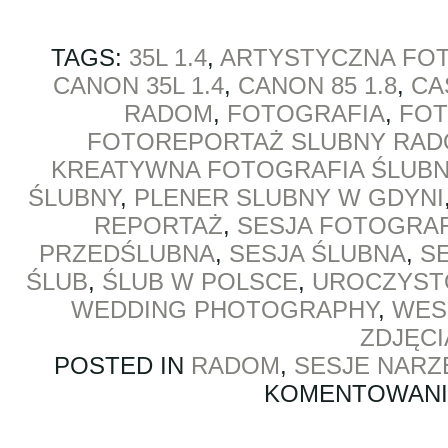
TAGS:
35L 1.4
,
ARTYSTYCZNA FO
CANON 35L 1.4
,
CANON 85 1.8
,
CA
RADOM
,
FOTOGRAFIA
,
FOT
FOTOREPORTAŻ SLUBNY RA
KREATYWNA FOTOGRAFIA ŚLUB
ŚLUBNY
,
PLENER SLUBNY W GDYNI
REPORTAŻ
,
SESJA FOTOGRA
PRZEDŚLUBNA
,
SESJA ŚLUBNA
,
SE
ŚLUB
,
ŚLUB W POLSCE
,
UROCZYST
WEDDING PHOTOGRAPHY
,
WES
ZDJĘC
POSTED IN
RADOM
,
SESJE NARZ
KOMENTOWAN