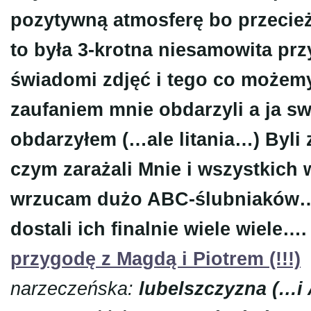
pozytywną atmosferę bo przecie
to była 3-krotna niesamowita przy
świadomi zdjęć i tego co możem
zaufaniem mnie obdarzyli a ja s
obdarzyłem (…ale litania…) Byli
czym zarażali Mnie i wszystkich
wrzucam dużo ABC-ślubniaków… 
dostali ich finalnie wiele wiele….
przygodę z Magdą i Piotrem (!!!)
narzeczeńska:
lubelszczyzna (…i