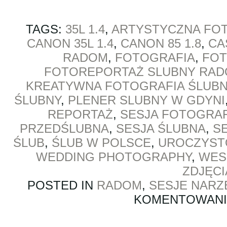
TAGS:
35L 1.4
,
ARTYSTYCZNA FO
CANON 35L 1.4
,
CANON 85 1.8
,
CA
RADOM
,
FOTOGRAFIA
,
FOT
FOTOREPORTAŻ SLUBNY RA
KREATYWNA FOTOGRAFIA ŚLUB
ŚLUBNY
,
PLENER SLUBNY W GDYNI
REPORTAŻ
,
SESJA FOTOGRA
PRZEDŚLUBNA
,
SESJA ŚLUBNA
,
SE
ŚLUB
,
ŚLUB W POLSCE
,
UROCZYST
WEDDING PHOTOGRAPHY
,
WES
ZDJĘC
POSTED IN
RADOM
,
SESJE NARZ
KOMENTOWAN