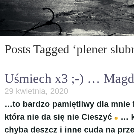
Posts Tagged ‘plener slu
Uśmiech x3 ;-) … Magda 
29 kwietnia, 2020
…to bardzo pamiętliwy dla mnie f
która nie da się nie Cieszyć
… k
chyba deszcz i inne cuda na prz