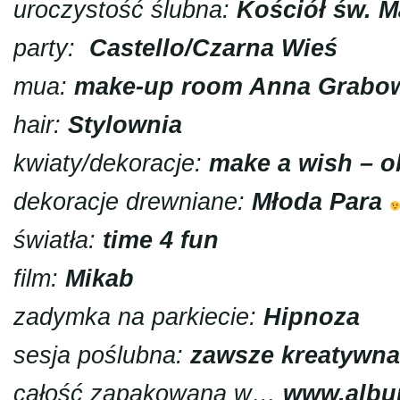
uroczystość ślubna:
Kościół św. M
party:
Castello/Czarna Wieś
mua:
make-up room Anna Grabo
hair:
Stylownia
kwiaty/dekoracje:
make a wish – o
dekoracje drewniane:
Młoda Para
światła:
time 4 fun
film
:
Mikab
zadymka na parkiecie:
Hipnoza
sesja poślubna:
zawsze kreatywna
całość zapakowana w…
www.albu