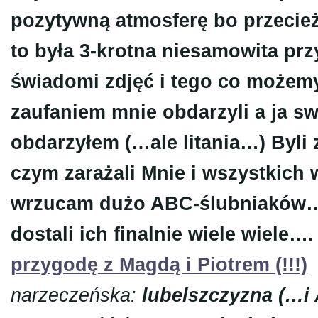
pozytywną atmosferę bo przecie
to była 3-krotna niesamowita przy
świadomi zdjęć i tego co możem
zaufaniem mnie obdarzyli a ja s
obdarzyłem (…ale litania…) Byli
czym zarażali Mnie i wszystkich
wrzucam dużo ABC-ślubniaków… 
dostali ich finalnie wiele wiele….
przygodę z Magdą i Piotrem (!!!)
narzeczeńska:
lubelszczyzna (…i