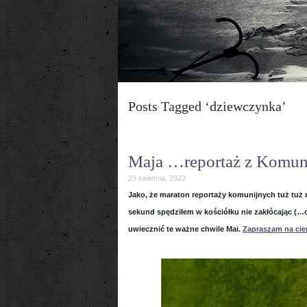
Posts Tagged ‘dziewczynka’
Maja …reportaż z Komuni
23 kwietnia, 2022
Jako, że maraton reportaży komunijnych tuż tuż
sekund spędziłem w kościółku nie zakłócając (…
uwiecznić te ważne chwile Mai.
Zapraszam na cie