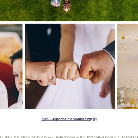
Ma
ja
…reportaż z Komunii Świętej
 ŚLUBNA
,
DJI
,
DRON
,
DZIEWCZYNKA
,
EVENT KOMUNIJNY
,
FOTOGRAF KOMUNIA
,
FOTOGRAF