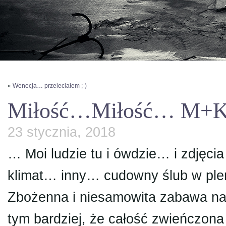
«
Wenecja… przeleciałem ;-)
Miłość…Miłość… M+
23 stycznia, 2018
… Moi ludzie tu i ówdzie… i zdjęci
klimat… inny… cudowny ślub w ple
Zbożenna i niesamowita zabawa na p
tym bardziej, że całość zwieńczon