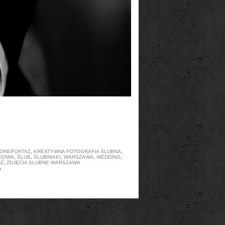
OREPORTAŻ
,
KREATYWNA FOTOGRAFIA ŚLUBNA
,
CIOWA
,
ŚLUB
,
ŚLUBNIAKI
,
WARSZAWA
,
WEDDING
,
DŹ
,
ZDJĘCIA SLUBNE WARSZAWA
A