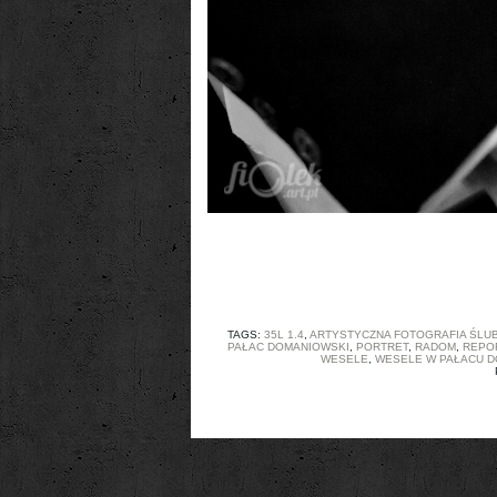
TAGS:
35L 1.4
,
ARTYSTYCZNA FOTOGRAFIA ŚLU
PAŁAC DOMANIOWSKI
,
PORTRET
,
RADOM
,
REPO
WESELE
,
WESELE W PAŁACU 