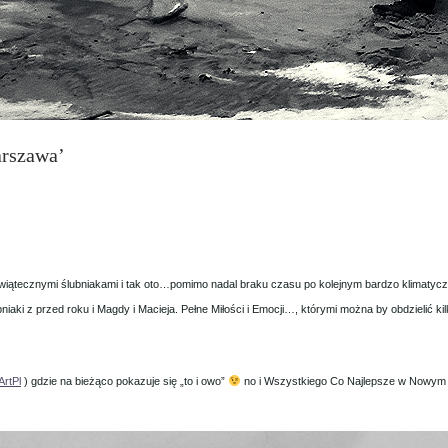
arszawa’
wiątecznymi ślubniakami i tak oto…pomimo nadal braku czasu po kolejnym bardzo klimatyc
ubniaki z przed roku i Magdy i Macieja. Pełne Miłości i Emocji…, którymi można by obdzielić
ArtPl
) gdzie na bieżąco pokazuje się „to i owo”
no i Wszystkiego Co Najlepsze w Nowym 