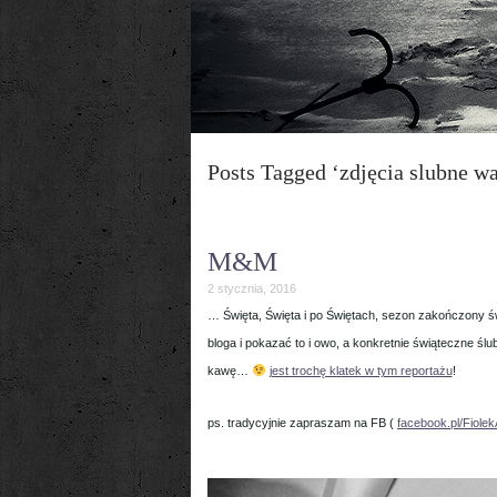
Posts Tagged ‘zdjęcia slubne w
M&M
2 stycznia, 2016
… Święta, Święta i po Świętach, sezon zakończony ś
bloga i pokazać to i owo, a konkretnie świąteczne śl
kawę…
jest trochę klatek w tym reportażu
!
ps. tradycyjnie zapraszam na FB (
facebook.pl/Fiolek