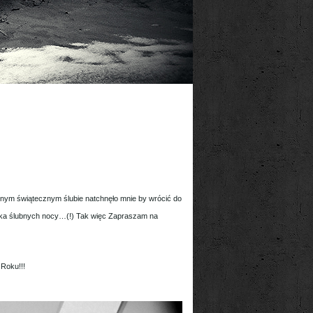
znym świątecznym ślubie natchnęło mnie by wrócić do
 kilka ślubnych nocy…(!) Tak więc Zapraszam na
Roku!!!