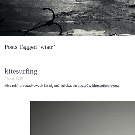
Posts Tagged ‘wiatr’
kitesurfing
4 lipca, 2010
kilka (nie) przypadkowych jak się później okazało
strzałów kitesurfing’owca