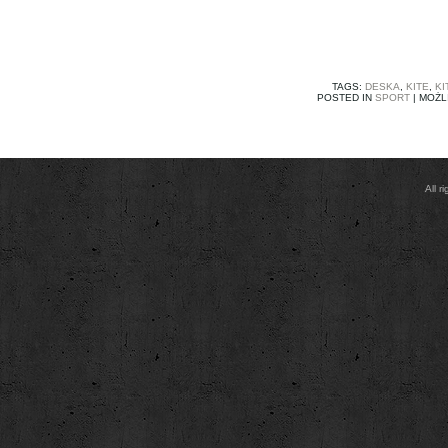
TAGS:
DESKA
,
KITE
,
KI
POSTED IN
SPORT
|
MOŻL
All 