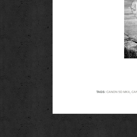
TAGS:
CANON 5D MKII
,
CAN