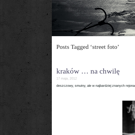
Posts Tagged ‘street foto’
kraków … na chwilę
17 maja, 2012
deszczowy, smutny, ale w najbardziej znanych rejon