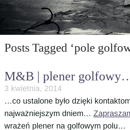
Posts Tagged ‘pole golfo
M&B | plener golfowy
3 kwietnia, 2014
…co ustalone było dzięki kontaktom
najważniejszym dniem…
Zaprasza
wrażeń plener na golfowym polu…