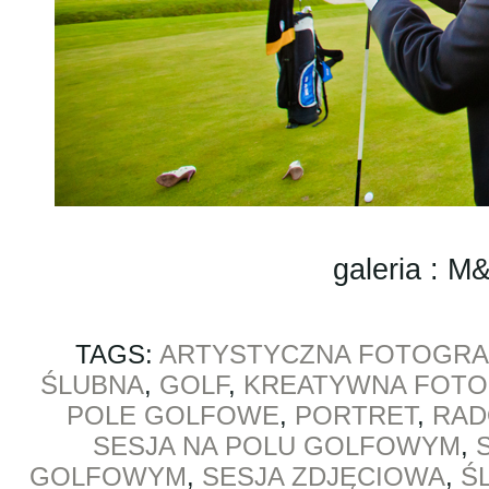
galeria : M
TAGS:
ARTYSTYCZNA FOTOGRA
ŚLUBNA
,
GOLF
,
KREATYWNA FOTO
POLE GOLFOWE
,
PORTRET
,
RA
SESJA NA POLU GOLFOWYM
,
GOLFOWYM
,
SESJA ZDJĘCIOWA
,
Ś