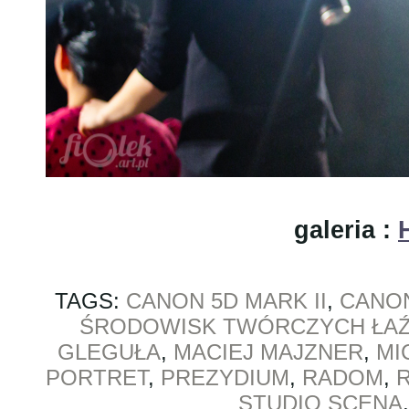
galeria :
TAGS:
CANON 5D MARK II
,
CANON 
ŚRODOWISK TWÓRCZYCH ŁAŹ
GLEGUŁA
,
MACIEJ MAJZNER
,
MI
PORTRET
,
PREZYDIUM
,
RADOM
,
STUDIO SCENA