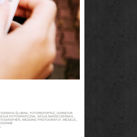
TOGRAFIA ŚLUBNA
,
FOTOREPORTAŻ
,
GARNITUR
SESJA FOTOGRAFICZNA
,
SESJA NARZECZEŃSKA
,
OTOGRAPHER
,
WEDDING PHOTOGRAPJY
,
WESELE
,
ODZINNE
A