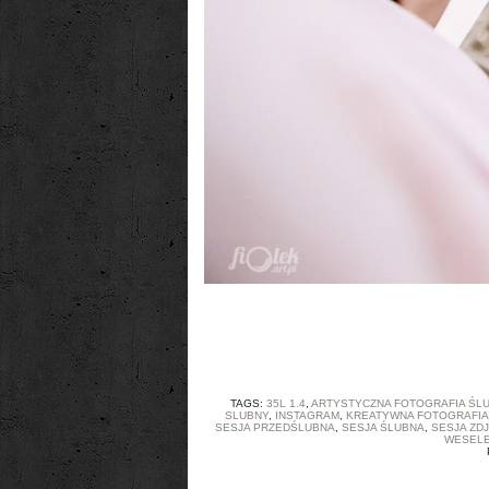
TAGS:
35L 1.4
,
ARTYSTYCZNA FOTOGRAFIA ŚL
SLUBNY
,
INSTAGRAM
,
KREATYWNA FOTOGRAFIA
SESJA PRZEDŚLUBNA
,
SESJA ŚLUBNA
,
SESJA ZD
WESELE