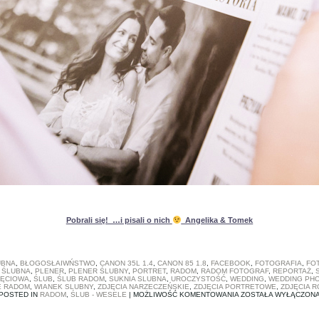
Pobrali się! …i pisali o nich
Angelika & Tomek
UBNA
,
BŁOGOSŁAIWŃSTWO
,
CANON 35L 1.4
,
CANON 85 1.8
,
FACEBOOK
,
FOTOGRAFIA
,
FO
 ŚLUBNA
,
PLENER
,
PLENER ŚLUBNY
,
PORTRET
,
RADOM
,
RADOM FOTOGRAF
,
REPORTAŻ
,
JĘCIOWA
,
ŚLUB
,
ŚLUB RADOM
,
SUKNIA SLUBNA
,
UROCZYSTOŚĆ
,
WEDDING
,
WEDDING PH
 RADOM
,
WIANEK SLUBNY
,
ZDJĘCIA NARZECZEŃSKIE
,
ZDJĘCIA PORTRETOWE
,
ZDJĘCIA R
POBRALI
POSTED IN
RADOM
,
ŚLUB - WESELE
|
MOŻLIWOŚĆ KOMENTOWANIA
ZOSTAŁA WYŁĄCZON
SIĘ!
…
I