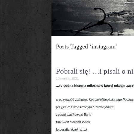
Posts Tagged ‘instagram’
Pobrali się! …i pisali o n
10 marca, 2021
…to cudna historia miłosna w której miałem zaszcz
uroczystość zaślubin:
Kościół Niepokalanego Poczę
przyjęcie:
Dwór Afrodyta / Radziejowice
zespół:
Laskowski Band
film:
Just Married Video
fotografia:
fiolek.art.pl