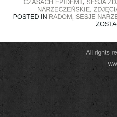
CZASACH EPIDEMII
,
SESJA Z
NARZECZEŃSKIE
,
ZDJĘC
POSTED IN
RADOM
,
SESJE NARZ
ZOSTA
All rights 
www