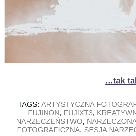
…tak ta
TAGS:
ARTYSTYCZNA FOTOGRAF
FUJINON
,
FUJIXT3
,
KREATYWN
NARZECZEŃSTWO
,
NARZECZON
FOTOGRAFICZNA
,
SESJA NARZE