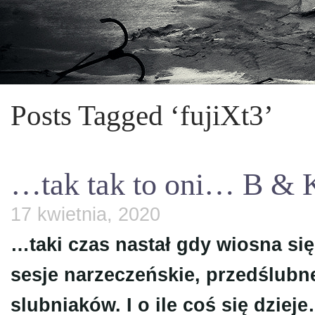
Posts Tagged ‘fujiXt3’
…tak tak to oni… B & 
17 kwietnia, 2020
…taki czas nastał gdy wiosna si
sesje narzeczeńskie, przedślubn
slubniaków. I o ile coś się dzie