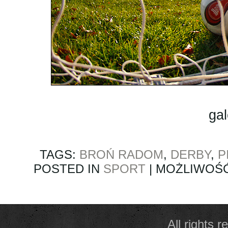
gal
TAGS:
BROŃ RADOM
,
DERBY
,
P
POSTED IN
SPORT
|
MOŻLIWOŚ
All rights 