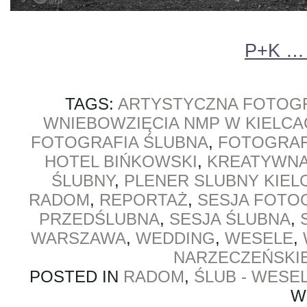
P+K … 
TAGS:
ARTYSTYCZNA FOTOGR
WNIEBOWZIĘCIA NMP W KIELCA
FOTOGRAFIA ŚLUBNA
,
FOTOGRAF
HOTEL BIŃKOWSKI
,
KREATYWNA
ŚLUBNY
,
PLENER SLUBNY KIEL
RADOM
,
REPORTAŻ
,
SESJA FOTO
PRZEDŚLUBNA
,
SESJA ŚLUBNA
,
WARSZAWA
,
WEDDING
,
WESELE
,
NARZECZEŃSKI
POSTED IN
RADOM
,
ŚLUB - WESE
W