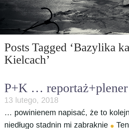
Posts Tagged ‘Bazylika 
Kielcach’
P+K … reportaż+plener
13 lutego, 2018
… powinienem napisać, że to kolejn
niedługo stadnin mi zabraknie
Ten 