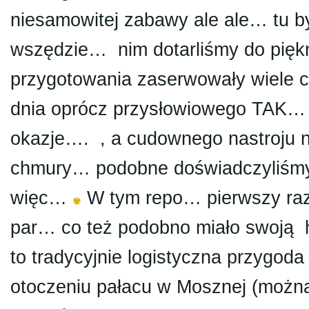
niesamowitej zabawy ale ale… tu b
wszędzie… nim dotarliśmy do piękn
przygotowania zaserwowały wiele c
dnia oprócz przysłowiowego TAK… tr
okazje…. , a cudownego nastroju n
chmury… podobne doświadczyliśmy j
więc…
W tym repo… pierwszy raz
par… co też podobno miało swoją h
to tradycyjnie logistyczna przygo
otoczeniu pałacu w Mosznej (mo