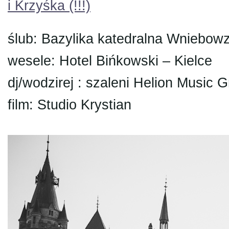
i Krzyśka (!!!)
ślub: Bazylika katedralna Wniebow
wesele: Hotel Bińkowski – Kielce
dj/wodzirej : szaleni Helion Music 
film: Studio Krystian