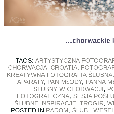
…chorwackie k
TAGS:
ARTYSTYCZNA FOTOGRAF
CHORWACJA
,
CROATIA
,
FOTOGRAF
KREATYWNA FOTOGRAFIA ŚLUBNA
APARATY
,
PAN MŁODY
,
PANNA M
SLUBNY W CHORWACJI
,
P
FOTOGRAFICZNA
,
SESJA POŚL
ŚLUBNE INSPIRACJE
,
TROGIR
,
W
POSTED IN
RADOM
,
ŚLUB - WESE