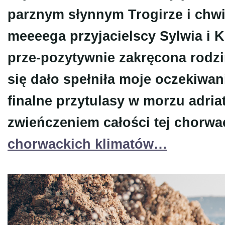
parznym słynnym Trogirze i chwil
meeeega przyjacielscy Sylwia i
prze-pozytywnie zakręcona rodzin
się dało spełniła moje oczekiwa
finalne przytulasy w morzu adri
zwieńczeniem całości tej chorwa
chorwackich klimatów…