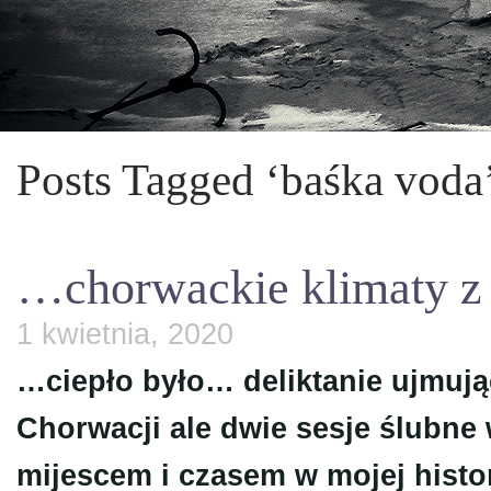
Posts Tagged ‘baśka voda
…chorwackie klimaty z 
1 kwietnia, 2020
…ciepło było… deliktanie ujmuj
Chorwacji ale dwie sesje ślubne
mijescem i czasem w mojej histor