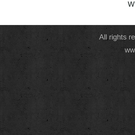
W
All rights 
www