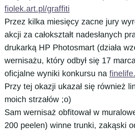
fiolek.art.pl/graffiti
Przez kilka miesięcy zacne jury wyr
akcji za całokształt nadesłanych p
drukarką HP Photosmart (działa wz
wernisażu, który odbył się 17 marc
oficjalne wyniki konkursu na
finelif
Przy tej okazji ukazał się również l
moich strzałów ;o)
Sam wernisaż obfitował w muralowe k
200 peelen) winne trunki, zakąski 