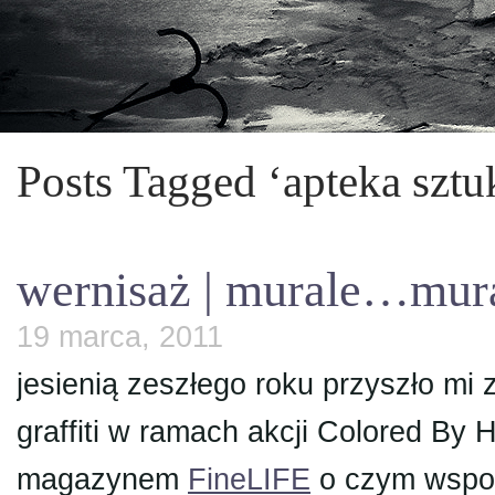
Posts Tagged ‘apteka sztu
wernisaż | murale…mu
19 marca, 2011
jesienią zeszłego roku przyszło mi
graffiti w ramach akcji Colored By
magazynem
FineLIFE
o czym wspom