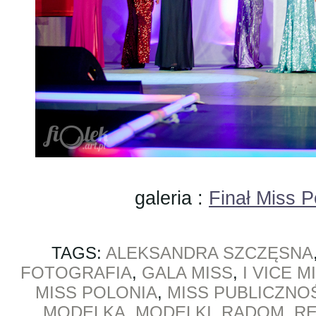
galeria :
Finał Miss 
TAGS:
ALEKSANDRA SZCZĘSNA
FOTOGRAFIA
,
GALA MISS
,
I VICE M
MISS POLONIA
,
MISS PUBLICZNO
MODELKA
,
MODELKI
,
RADOM
,
R