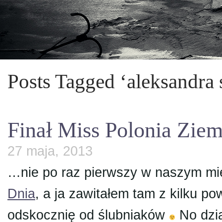
Posts Tagged ‘aleksandra 
Finał Miss Polonia Zie
27 maja, 2013
…nie po raz pierwszy w naszym mi
Dnia
, a ja zawitałem tam z kilku 
odskocznię od ślubniaków
No dzia