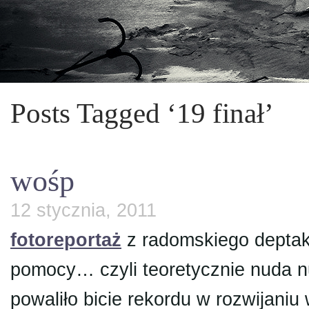
Posts Tagged ‘19 finał’
wośp
12 stycznia, 2011
fotoreportaż
z radomskiego deptaka 
pomocy… czyli teoretycznie nuda n
powaliło bicie rekordu w rozwijaniu