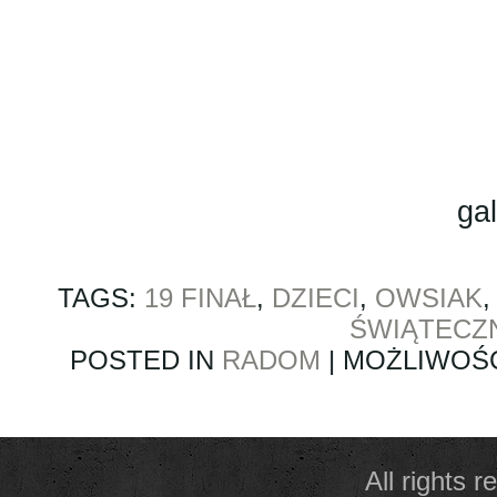
gal
TAGS:
19 FINAŁ
,
DZIECI
,
OWSIAK
ŚWIĄTECZ
POSTED IN
RADOM
|
MOŻLIWOŚ
All rights 