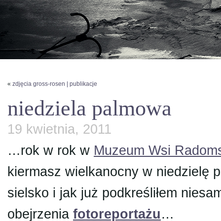
«
zdjęcia gross-rosen | publikacje
niedziela palmowa
19 kwietnia, 2011
…rok w rok w
Muzeum Wsi Radoms
kiermasz wielkanocny w niedzielę p
sielsko i jak już podkreśliłem ni
obejrzenia
fotoreportażu
…