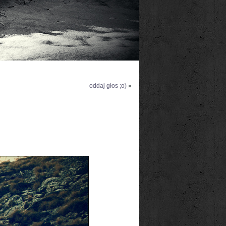
oddaj głos ;o)
»