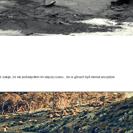
 żałuje, że nie poświęciłem im więcej czasu…bo w górach byli niemal wszędzie