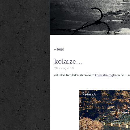
«
lego
kolarze…
26 lipca, 2010
od takie tam kilka strzałów z
kolarską męką
w tle …aż