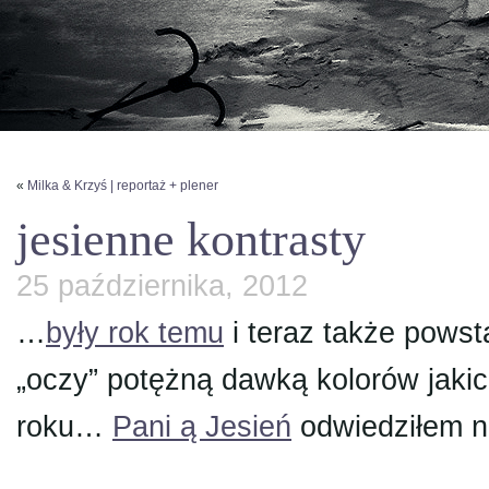
«
Milka & Krzyś | reportaż + plener
jesienne kontrasty
25 października, 2012
…
były rok temu
i teraz także powsta
„oczy” potężną dawką kolorów jaki
roku…
Pani ą Jesień
odwiedziłem n